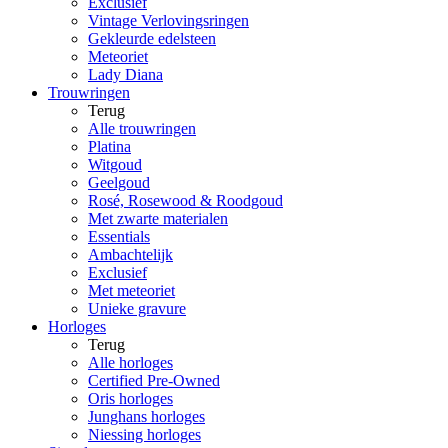
Exclusief
Vintage Verlovingsringen
Gekleurde edelsteen
Meteoriet
Lady Diana
Trouwringen
Terug
Alle trouwringen
Platina
Witgoud
Geelgoud
Rosé, Rosewood & Roodgoud
Met zwarte materialen
Essentials
Ambachtelijk
Exclusief
Met meteoriet
Unieke gravure
Horloges
Terug
Alle horloges
Certified Pre-Owned
Oris horloges
Junghans horloges
Niessing horloges