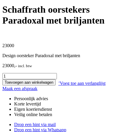
Schaffrath oorstekers
Paradoxal met briljanten
23000
Design oorsteker Paradoxal met briljanten
23000,-
incl. btw
Schaffrath
oorstekers
Toevoegen aan winkelwagen
’Voeg toe aan verlanglijst
Paradoxal
Maak een afspraak
met
briljanten
Persoonlijk advies
aantal
Korte levertijd
Eigen koeriersdienst
Veilig online betalen
Drop een hint via mail
Drop een hint via Whatsapp