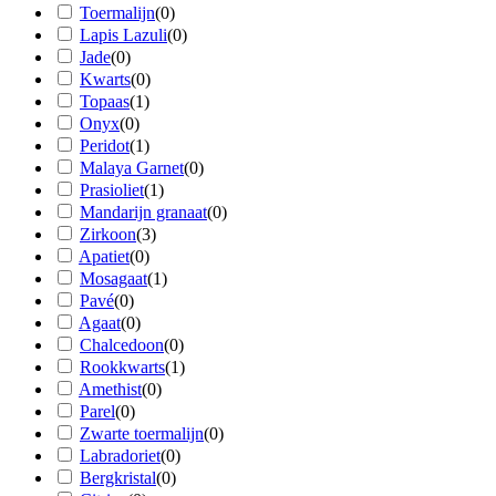
Toermalijn
(
0
)
Lapis Lazuli
(
0
)
Jade
(
0
)
Kwarts
(
0
)
Topaas
(
1
)
Onyx
(
0
)
Peridot
(
1
)
Malaya Garnet
(
0
)
Prasioliet
(
1
)
Mandarijn granaat
(
0
)
Zirkoon
(
3
)
Apatiet
(
0
)
Mosagaat
(
1
)
Pavé
(
0
)
Agaat
(
0
)
Chalcedoon
(
0
)
Rookkwarts
(
1
)
Amethist
(
0
)
Parel
(
0
)
Zwarte toermalijn
(
0
)
Labradoriet
(
0
)
Bergkristal
(
0
)