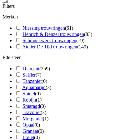
Filters
Merken
Niessing trouwringen
(
61
)
Henrich & Denzel trouwringen
(
83
)
Schmuckwerk trouwringen
(
19
)
Atelier De Tijd trouwringen
(
149
)
Edelsteen
Diamant
(
259
)
Saffier
(
7
)
Tanzaniet
(
0
)
Aquamarijn
(
3
)
Spinel
(
0
)
Robijn
(
1
)
Smaragd
(
0
)
Tsavoriet
(
3
)
Morganiet
(
1
)
Opaal
(
0
)
Granaat
(
0
)
Loliet
(
0
)