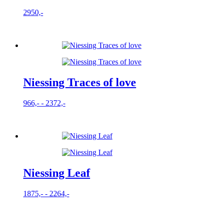
2950,-
Niessing Traces of love
Prijsklasse:
966,-
-
2372,-
966,-
tot
2372,-
Niessing Leaf
Prijsklasse:
1875,-
-
2264,-
1875,-
tot