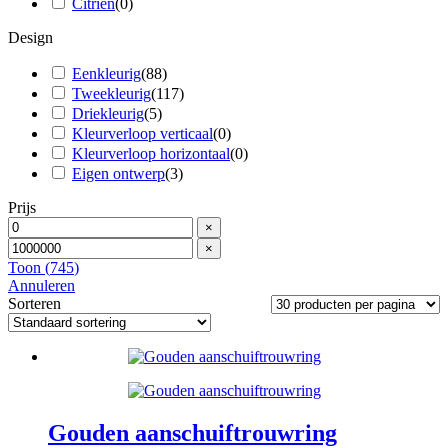
Citrien
(
0
)
Design
Eenkleurig
(
88
)
Tweekleurig
(
117
)
Driekleurig
(
5
)
Kleurverloop verticaal
(
0
)
Kleurverloop horizontaal
(
0
)
Eigen ontwerp
(
3
)
Prijs
×
×
Toon
(
745
)
Annuleren
Sorteren
Gouden aanschuiftrouwring