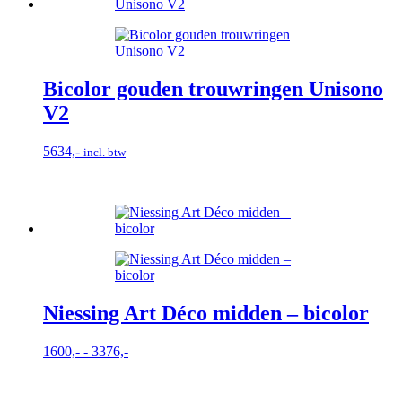
Bicolor gouden trouwringen Unisono
V2
5634,-
incl. btw
Niessing Art Déco midden – bicolor
Prijsklasse:
1600,-
-
3376,-
1600,-
tot
3376,-