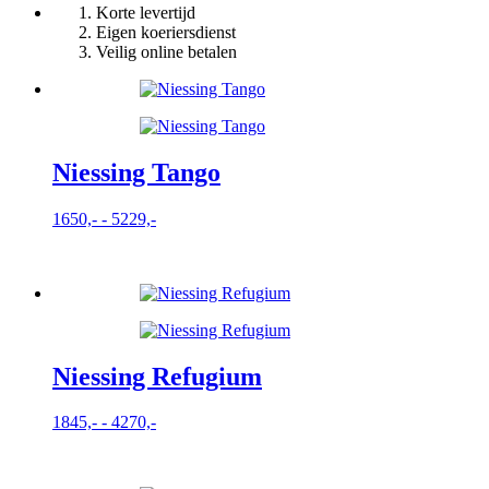
Korte levertijd
Eigen koeriersdienst
Veilig online betalen
Niessing Tango
Prijsklasse:
1650,-
-
5229,-
1650,-
tot
5229,-
Niessing Refugium
Prijsklasse:
1845,-
-
4270,-
1845,-
tot
4270,-