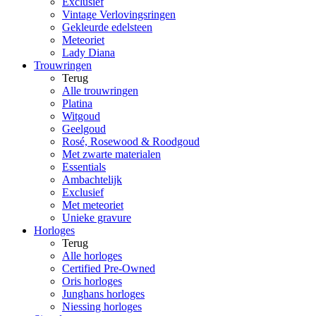
Exclusief
Vintage Verlovingsringen
Gekleurde edelsteen
Meteoriet
Lady Diana
Trouwringen
Terug
Alle trouwringen
Platina
Witgoud
Geelgoud
Rosé, Rosewood & Roodgoud
Met zwarte materialen
Essentials
Ambachtelijk
Exclusief
Met meteoriet
Unieke gravure
Horloges
Terug
Alle horloges
Certified Pre-Owned
Oris horloges
Junghans horloges
Niessing horloges