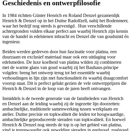
Geschiedenis en ontwerpfilosofie
In 1984 richtten Günter Henrich en Roland Denzel gezamenlijk
Henrich & Denzel op in het Duitse Radolfzell, nabij het Bodenmeer,
waar het bedrijf nog steeds is gevestigd.
Hun verschillende
achtergronden vulden elkaar perfect aan waarbij Henrich zijn kennis
van de handel in edelstenen inbracht en Denzel die van goudsmid én
ingenieur.
Beiden werden gedreven door hun fascinatie voor platina, een
duurzaam en exclusief materiaal maar ook een uitdaging voor
edelsmeden. De luxe koelheid van platina wilden zij combineren
met de warme glans van goud waarbij zij het Bauhaus-principe
volgden: breng het ontwerp terug tot het essentiële waarbij
verhoudingen in lijn zijn met functionaliteit én waarbij draagcomfort
voorop staat. Dit is perfect gelukt gezien de vele ontwerpprijzen die
Henrich & Denzel in de loop van de jaren heeft ontvangen.
Inmiddels is de tweede generatie van de familieleden van Henrich
en Denzel aan de leiding waarbij zij de ingezette lijn doorzetten:
ambachtelijke, traditionele samenwerking tussen werkplaats en
atelier. Duitse precisie en topkwaliteit die leiden tot hoogwaardige,
ambachtelijke geproduceerde sieraden van topkwaliteit. En hoewel
Henrich & Denzel nog steeds de top is op het gebied van platina,
vind je tegenwoordig ook geweldige sieraden in geelgoud, roségoud