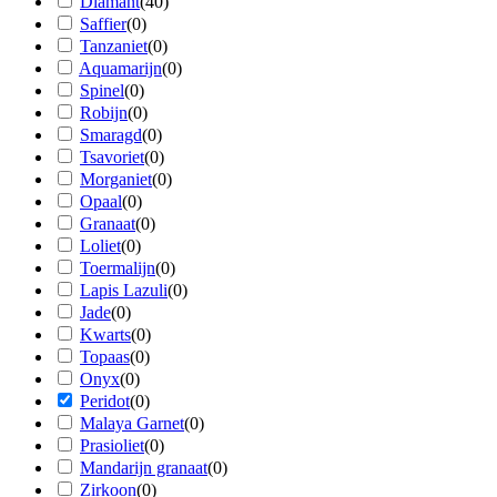
Diamant
(
40
)
Saffier
(
0
)
Tanzaniet
(
0
)
Aquamarijn
(
0
)
Spinel
(
0
)
Robijn
(
0
)
Smaragd
(
0
)
Tsavoriet
(
0
)
Morganiet
(
0
)
Opaal
(
0
)
Granaat
(
0
)
Loliet
(
0
)
Toermalijn
(
0
)
Lapis Lazuli
(
0
)
Jade
(
0
)
Kwarts
(
0
)
Topaas
(
0
)
Onyx
(
0
)
Peridot
(
0
)
Malaya Garnet
(
0
)
Prasioliet
(
0
)
Mandarijn granaat
(
0
)
Zirkoon
(
0
)