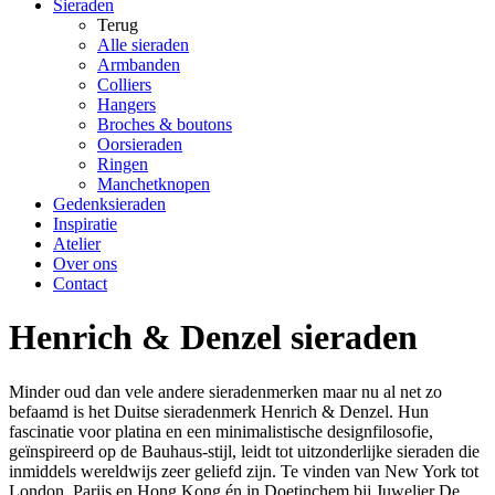
Sieraden
Terug
Alle sieraden
Armbanden
Colliers
Hangers
Broches & boutons
Oorsieraden
Ringen
Manchetknopen
Gedenksieraden
Inspiratie
Atelier
Over ons
Contact
Henrich & Denzel sieraden
Minder oud dan vele andere sieradenmerken maar nu al net zo
befaamd is het Duitse sieradenmerk Henrich & Denzel. Hun
fascinatie voor platina en een minimalistische designfilosofie,
geïnspireerd op de Bauhaus-stijl, leidt tot uitzonderlijke sieraden die
inmiddels wereldwijs zeer geliefd zijn. Te vinden van New York tot
London, Parijs en Hong Kong én in Doetinchem bij Juwelier De