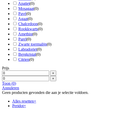
Apatiet
(
0
)
Mosagaat
(
0
)
Pavé
(
0
)
Agaat
(
0
)
Chalcedoon
(
0
)
Rookkwarts
(
0
)
Amethist
(
0
)
Parel
(
0
)
Zwarte toermalijn
(
0
)
Labradoriet
(
0
)
Bergkristal
(
0
)
Citrien
(
0
)
Prijs
×
×
Toon
(
0
)
Annuleren
Geen producten gevonden die aan je selectie voldoen.
Alles resetten
×
Peridot
×