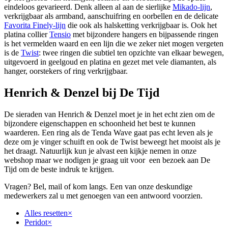
eindeloos gevarieerd. Denk alleen al aan de sierlijke
Mikado-lijn
,
verkrijgbaar als armband, aanschuifring en oorbellen en de delicate
Favorita Finely-lijn
die ook als halsketting verkrijgbaar is. Ook het
platina collier
Tensio
met bijzondere hangers en bijpassende ringen
is het vermelden waard en een lijn die we zeker niet mogen vergeten
is de
Twist
: twee ringen die subtiel ten opzichte van elkaar bewegen,
uitgevoerd in geelgoud en platina en gezet met vele diamanten, als
hanger, oorstekers of ring verkrijgbaar.
Henrich & Denzel bij De Tijd
De sieraden van Henrich & Denzel moet je in het echt zien om de
bijzondere eigenschappen en schoonheid het best te kunnen
waarderen. Een ring als de Tenda Wave gaat pas echt leven als je
deze om je vinger schuift en ook de Twist beweegt het mooist als je
het draagt. Natuurlijk kun je alvast een kijkje nemen in onze
webshop maar we nodigen je graag uit voor
een bezoek aan De
Tijd om de beste indruk te krijgen.
Vragen? Bel, mail of kom langs. Een van onze deskundige
medewerkers zal u met genoegen van een antwoord voorzien.
Alles resetten
×
Peridot
×