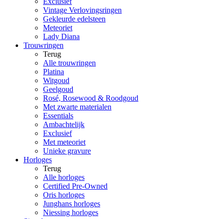
Exclusief
Vintage Verlovingsringen
Gekleurde edelsteen
Meteoriet
Lady Diana
Trouwringen
Terug
Alle trouwringen
Platina
Witgoud
Geelgoud
Rosé, Rosewood & Roodgoud
Met zwarte materialen
Essentials
Ambachtelijk
Exclusief
Met meteoriet
Unieke gravure
Horloges
Terug
Alle horloges
Certified Pre-Owned
Oris horloges
Junghans horloges
Niessing horloges